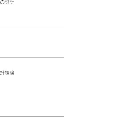
の
設計
計経験