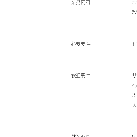
業務内容
オ
設
必要要件
建
歓迎要件
サ
構
3
英
就業時間
9