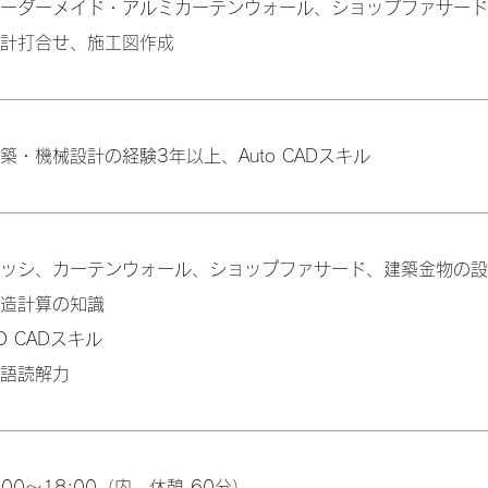
ーダーメイド・アルミカーテンウォール、ショップファサード
計打合せ、施工図作成
築・機械設計の経験3年以上、Auto CADスキル
ッシ、カーテンウォール、ショップファサード、建築金物の設
造計算の知識
D CADスキル
語読解力
:00～18:00（内、休憩 60分）