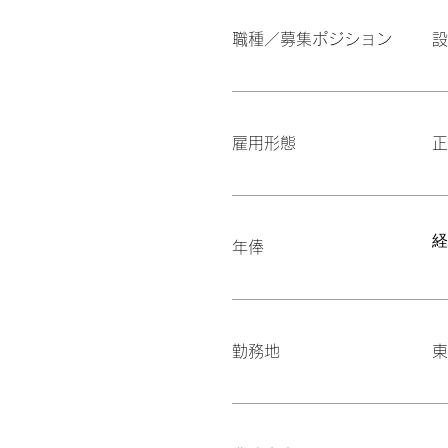
職種／募集ポジション
設
雇用形態
正
​
年俸
勤務地
東